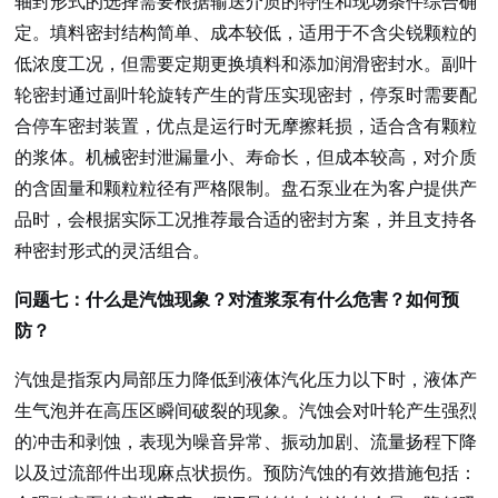
轴封形式的选择需要根据输送介质的特性和现场条件综合确
定。填料密封结构简单、成本较低，适用于不含尖锐颗粒的
低浓度工况，但需要定期更换填料和添加润滑密封水。副叶
轮密封通过副叶轮旋转产生的背压实现密封，停泵时需要配
合停车密封装置，优点是运行时无摩擦耗损，适合含有颗粒
的浆体。机械密封泄漏量小、寿命长，但成本较高，对介质
的含固量和颗粒粒径有严格限制。盘石泵业在为客户提供产
品时，会根据实际工况推荐最合适的密封方案，并且支持各
种密封形式的灵活组合。
问题七：什么是汽蚀现象？对渣浆泵有什么危害？如何预
防？
汽蚀是指泵内局部压力降低到液体汽化压力以下时，液体产
生气泡并在高压区瞬间破裂的现象。汽蚀会对叶轮产生强烈
的冲击和剥蚀，表现为噪音异常、振动加剧、流量扬程下降
以及过流部件出现麻点状损伤。预防汽蚀的有效措施包括：