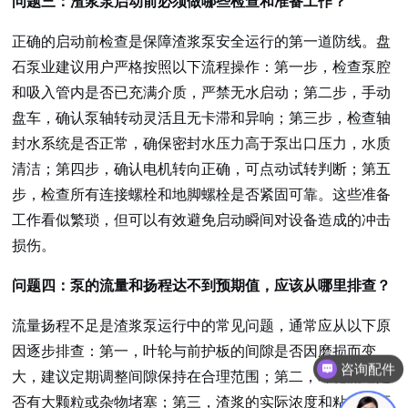
问题三：渣浆泵启动前必须做哪些检查和准备工作？
正确的启动前检查是保障渣浆泵安全运行的第一道防线。盘
石泵业建议用户严格按照以下流程操作：第一步，检查泵腔
和吸入管内是否已充满介质，严禁无水启动；第二步，手动
盘车，确认泵轴转动灵活且无卡滞和异响；第三步，检查轴
封水系统是否正常，确保密封水压力高于泵出口压力，水质
清洁；第四步，确认电机转向正确，可点动试转判断；第五
步，检查所有连接螺栓和地脚螺栓是否紧固可靠。这些准备
工作看似繁琐，但可以有效避免启动瞬间对设备造成的冲击
损伤。
问题四：泵的流量和扬程达不到预期值，应该从哪里排查？
流量扬程不足是渣浆泵运行中的常见问题，通常应从以下原
因逐步排查：第一，叶轮与前护板的间隙是否因磨损而变
咨询配件
大，建议定期调整间隙保持在合理范围；第二，叶轮流道是
否有大颗粒或杂物堵塞；第三，渣浆的实际浓度和粘度是否