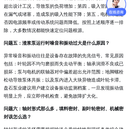
超出设计工况，导致泵的负荷增加；第四，吸入管路是否存
在漏气或堵塞，造成泵的吸入性能下降；第五，电机转速是
否因电源频率或传动系统问题而降低。按照上述顺序逐一排
除，大多数情况都能快速定位问题根源。
问题五：渣浆泵运行时噪音和振动过大是什么原因？
异常噪音和振动往往是设备存在故障的先兆信号。常见原因
包括：叶轮因不均匀磨损而失去动平衡；轴承润滑不良或已
损坏；泵与电机的联轴器对中偏差超出允许范围；地脚螺栓
松动导致泵体共振；以及泵内进入大块异物造成叶轮卡滞。
盘石泵业建议用户建立设备振动监测档案，一旦发现振动值
明显上升，应立即停机检查，避免故障扩大化。
问题六：轴封形式那么多，填料密封、副叶轮密封、机械密
封该怎么选？