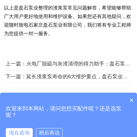
以上是盘石泵业整理的渣浆泵常见问题解答，希望能够帮助
广大用户更好地使用和维护设备。如果您还有其他疑问，欢
迎随时致电石家庄盘石泵业有限公司，我们将有专业工程师
为您提供一对一服务。
上一篇：火电厂脱硫与灰渣清理的得力助手：盘石泵业系列重型渣浆泵技术优势详解
下一篇：延长渣浆泵寿命的6大维护要点，盘石泵业实操指南
Copyright © 2018-2026 石家庄盘石泵业有限公司 版权所
×
有
欢迎来到本网站，请问您想买配件呢？还是选泵
呢？
备案号：
冀ICP备20012658号-12
现在咨询
稍后再说